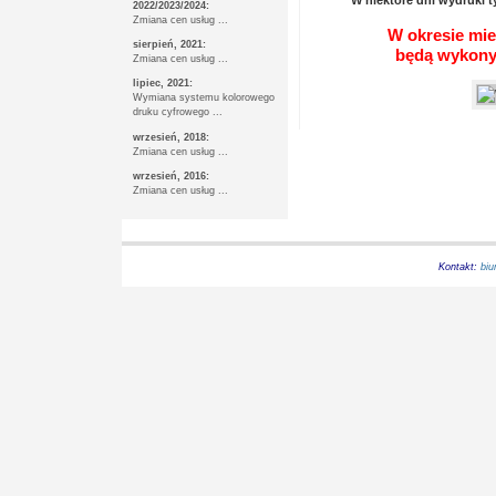
W niektóre dni wydruki ty
2022/2023/2024:
Zmiana cen usług ...
W okresie mie
sierpień, 2021:
będą wykonyw
Zmiana cen usług ...
lipiec, 2021:
Wymiana systemu kolorowego
druku cyfrowego ...
wrzesień, 2018:
Zmiana cen usług ...
wrzesień, 2016:
Zmiana cen usług ...
Kontakt:
biu