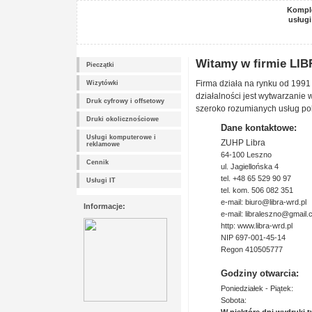
Komple
usługi
Witamy w firmie LIBR
Pieczątki
Firma działa na rynku od 1991
Wizytówki
działalności jest wytwarzanie 
Druk cyfrowy i offsetowy
szeroko rozumianych usług poli
Druki okolicznościowe
Dane kontaktowe:
Usługi komputerowe i
ZUHP Libra
reklamowe
64-100 Leszno
Cennik
ul. Jagiellońska 4
tel. +48 65 529 90 97
Usługi IT
tel. kom. 506 082 351
e-mail: biuro@libra-wrd.pl
Informacje:
e-mail: libraleszno@gmail
http: www.libra-wrd.pl
NIP 697-001-45-14
Regon 410505777
Godziny otwarcia:
Poniedziałek - Piątek:
Sobota: